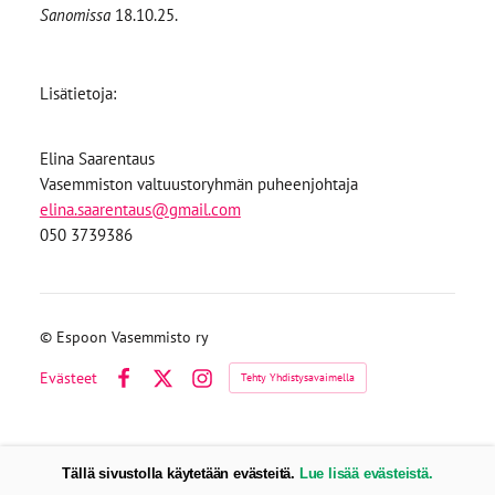
Sanomissa
18.10.25.
Lisätietoja:
Elina Saarentaus
Vasemmiston valtuustoryhmän puheenjohtaja
elina.saarentaus@gmail.com
050 3739386
©
Espoon Vasemmisto ry
Evästeet
Tehty Yhdistysavaimella
Facebook
X
Instagram
Tällä sivustolla käytetään evästeitä.
Lue lisää evästeistä.