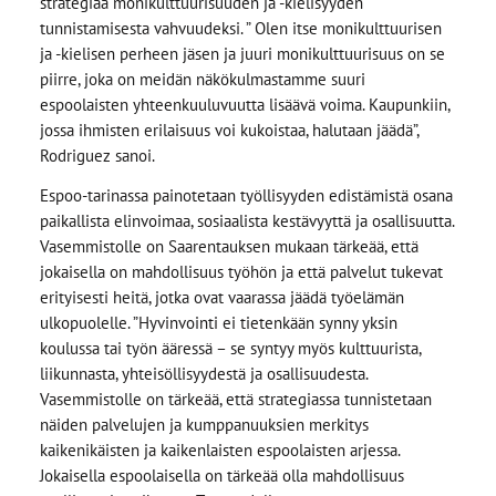
strategiaa monikulttuurisuuden ja -kielisyyden
tunnistamisesta vahvuudeksi. ” Olen itse monikulttuurisen
ja -kielisen perheen jäsen ja juuri monikulttuurisuus on se
piirre, joka on meidän näkökulmastamme suuri
espoolaisten yhteenkuuluvuutta lisäävä voima. Kaupunkiin,
jossa ihmisten erilaisuus voi kukoistaa, halutaan jäädä”,
Rodriguez sanoi.
Espoo-tarinassa painotetaan työllisyyden edistämistä osana
paikallista elinvoimaa, sosiaalista kestävyyttä ja osallisuutta.
Vasemmistolle on Saarentauksen mukaan tärkeää, että
jokaisella on mahdollisuus työhön ja että palvelut tukevat
erityisesti heitä, jotka ovat vaarassa jäädä työelämän
ulkopuolelle. ”Hyvinvointi ei tietenkään synny yksin
koulussa tai työn ääressä – se syntyy myös kulttuurista,
liikunnasta, yhteisöllisyydestä ja osallisuudesta.
Vasemmistolle on tärkeää, että strategiassa tunnistetaan
näiden palvelujen ja kumppanuuksien merkitys
kaikenikäisten ja kaikenlaisten espoolaisten arjessa.
Jokaisella espoolaisella on tärkeää olla mahdollisuus