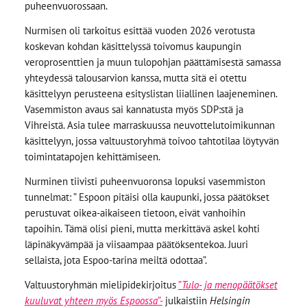
puheenvuorossaan.
Nurmisen oli tarkoitus esittää vuoden 2026 verotusta
koskevan kohdan käsittelyssä toivomus kaupungin
veroprosenttien ja muun tulopohjan päättämisestä samassa
yhteydessä talousarvion kanssa, mutta sitä ei otettu
käsittelyyn perusteena esityslistan liiallinen laajeneminen.
Vasemmiston avaus sai kannatusta myös SDP:stä ja
Vihreistä. Asia tulee marraskuussa neuvottelutoimikunnan
käsittelyyn, jossa valtuustoryhmä toivoo tahtotilaa löytyvän
toimintatapojen kehittämiseen.
Nurminen tiivisti puheenvuoronsa lopuksi vasemmiston
tunnelmat: ” Espoon pitäisi olla kaupunki, jossa päätökset
perustuvat oikea-aikaiseen tietoon, eivät vanhoihin
tapoihin. Tämä olisi pieni, mutta merkittävä askel kohti
läpinäkyvämpää ja viisaampaa päätöksentekoa. Juuri
sellaista, jota Espoo-tarina meiltä odottaa”.
Valtuustoryhmän mielipidekirjoitus
”
Tulo- ja menopäätökset
kuuluvat yhteen myös Espoossa
”-
julkaistiin
Helsingin