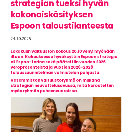
strategian tueksi hyvän
kokonaiskäsityksen
Espoon taloustilanteesta
24.10.2025
Lokakuun valtuuston kokous 20.10 venyi myöhään
iltaan. Kokouksessa hyväksyttiin Espoon strategia
eli Espoo-tarina sekä päätettiin vuoden 2026
veroprosenteista ja vuosien 2026–2028
taloussuunnitelman valmistelun pohjasta.
Vasemmiston valtuustoryhmä on mukana
strategian neuvottelusovussa, mitä korostettiin
myös ryhmän puheenvuoroissa.