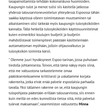
tasapainottamista tehdään kokonaiskuva huomioiden.
Kaupungin tulot ja menot tulisi siis käsitellä jatkossa
yhdessä talousarvioneuvottelun yhteydessä. Espoossa tähän
saakka käytössä olleen toimintatavan muuttaminen tai
aikaistaminen olisi tärkeää myös kaupungin tulosyksiköiden
kannalta. Tällä hetkellä tulosyksiköiden käyttösuunnitelmat
kuten esimerkiksi koulujen budjetit ja budjetin
mahdollistavat toimenpiteet päästään käsittelemään
auttamattoman myöhään, jolloin ohjausvaikutus ja
tulosyksikön toiminta kärsii.
” Olemme juuri hyväksyneet Espoo-tarinan, jossa puhutaan
tiedolla johtamisesta. Toivon, että tämä näkyy myös siinä,
että me valtuustona tarkastelemme omaa
päätöksentekoamme kriittisesti ja uskallamme korjata
rakenteita, jotka eivät enää palvele espoolaisia parhaalla
tavalla. Yksi tällainen rakenne on se, että kaupungin
tulopohjasta päätetään erillään talousarviosta, siis ennen
kuin meillä on edes kunnollista tietoa siitä, mitä palvelut
tulevat maksamaan”, vasemmiston valtuutettu
Minna