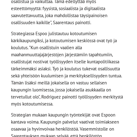
osallistua ja vaikuttaa. Tämä edellyttää myös
esteettömyyttä: fyysistä, sosiaalista ja digitaalista
saavutettavuutta, joka mahdollistaa täysipainoisen
osallisuuden kaikille”, Saarentaus painotti.
Strategiassa Espoo julistautuu kotoutumisen
kärkikaupungiksi, ja kotoutumisen keskiössä ovat työ ja
koulutus. ”Kun osallistuin vaalien alla
maahanmuuttajajärjestöjen järjestämiin tapahtumiin,
osallistujat nostivat työllisyyden itselle kuntapolitiikassa
tärkeimmäksi asiaksi. Työ ja koulutus tukevat osallisuutta
sekä yhteisöön kuulumisen ja merkityksellisyyden tuntua.
Tämän lisäksi meillä jokaisella on vastuu sellaisen
kaupungin luomisessa, jossa jokaisella asukkaalla on
tervetullut olo”, Rodriguez painotti työllisyyden merkitystä
myös kotoutumisessa.
Strategian mukaan kaupungin työntekijät ovat Espoon
kantava voima. Kaupungin palvelut vaativat toimiakseen
osaavaa ja hyvinvoivaa henkilöstöä. Vasemmistolle on
Saarentauksen mukaan selvää, että henkilöstön