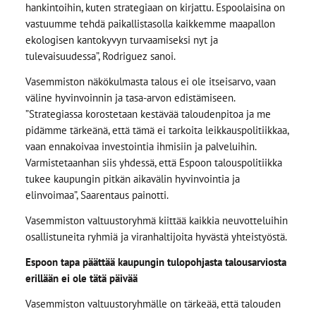
hankintoihin, kuten strategiaan on kirjattu. Espoolaisina on
vastuumme tehdä paikallistasolla kaikkemme maapallon
ekologisen kantokyvyn turvaamiseksi nyt ja
tulevaisuudessa”, Rodriguez sanoi.
Vasemmiston näkökulmasta talous ei ole itseisarvo, vaan
väline hyvinvoinnin ja tasa-arvon edistämiseen.
”Strategiassa korostetaan kestävää taloudenpitoa ja me
pidämme tärkeänä, että tämä ei tarkoita leikkauspolitiikkaa,
vaan ennakoivaa investointia ihmisiin ja palveluihin.
Varmistetaanhan siis yhdessä, että Espoon talouspolitiikka
tukee kaupungin pitkän aikavälin hyvinvointia ja
elinvoimaa”, Saarentaus painotti.
Vasemmiston valtuustoryhmä kiittää kaikkia neuvotteluihin
osallistuneita ryhmiä ja viranhaltijoita hyvästä yhteistyöstä.
Espoon tapa päättää kaupungin tulopohjasta talousarviosta
erillään ei ole tätä päivää
Vasemmiston valtuustoryhmälle on tärkeää, että talouden