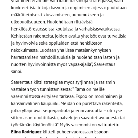
yltäminen eivät ole vain kauniita sanoja strategiassa, vaan
konkreettisia tekoja kasvun ja oppimisen arjessa: puututaan
määrätietoisesti kiusaamiseen, uupumukseen ja
ulkopuolisuuteen. Huolehditaan riittävistä
henkilöstöresursseista kouluissa ja varhaiskasvatuksessa.
Kehitetään rakenteita, joiden avulla yhteisöt ovat turvallisia
ja hyvinvoivia sekä oppilaiden että henkilöstön
näkökulmasta. Luodaan yhä lisää matalankynnyksen
harrastamisen mahdollisuuksia ja huolehditaan lasten ja
nuorten hyvinvoinnista myös vapaa-ajalla”, Saarentaus
sanoi.
Saarentaus kiitti strategiaa myös syrjinnän ja rasismin
vastaisen työn tunnistamisesta: ” Tämä on meille
vasemmistossa erityisen tärkeää. Espoo on moninainen ja
kansainvälinen kaupunki. Meidän on purettava rakenteita,
jotka ylläpitävät segregaatiota ja eriarvoisuutta – oli kyse
sitten asuntopolitiikasta, palvelujen saavutettavuudesta tai
työelämän käytännöistä”. Myös vasemmiston valtuutettu
Elina Rodriguez
kiitteli puheenvuorossaan Espoon