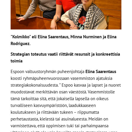
"Kolmikko" eli Elina Saarentaus, Minna Nurminen ja Elina
Rodriguez.
Strategian toteutus vaatii riittävät resurssit ja konkreettisia
toimia
Espoon valtuustoryhmän puheenjohtaja
Elina Saarentaus
koosti ryhmäpuheenvuorossaan vasemmiston ajatuksia
strategiakokonaisuudesta. ” Espoo kasvaa ja lapset ja nuoret
muodostavat merkittävän osan väestöstä. Vasemmistolle
tämä tarkoittaa sitä, että jokaisella lapsella on oikeus
turvalliseen kasvuympäristöön, laadukkaaseen
koulutukseen ja riittävään tukeen – riippumatta
perhetaustasta, kielestä tai asuinalueesta. Meidän on
varmistettava, että oppimisen tuki tai parhaimpaansa