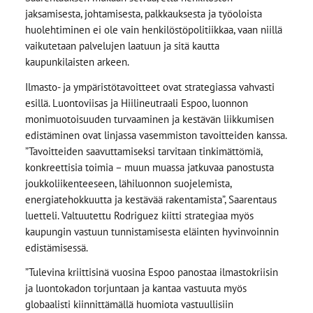
jaksamisesta, johtamisesta, palkkauksesta ja työoloista
huolehtiminen ei ole vain henkilöstöpolitiikkaa, vaan niillä
vaikutetaan palvelujen laatuun ja sitä kautta
kaupunkilaisten arkeen.
Ilmasto- ja ympäristötavoitteet ovat strategiassa vahvasti
esillä. Luontoviisas ja Hiilineutraali Espoo, luonnon
monimuotoisuuden turvaaminen ja kestävän liikkumisen
edistäminen ovat linjassa vasemmiston tavoitteiden kanssa.
”Tavoitteiden saavuttamiseksi tarvitaan tinkimättömiä,
konkreettisia toimia – muun muassa jatkuvaa panostusta
joukkoliikenteeseen, lähiluonnon suojelemista,
energiatehokkuutta ja kestävää rakentamista”, Saarentaus
luetteli. Valtuutettu Rodriguez kiitti strategiaa myös
kaupungin vastuun tunnistamisesta eläinten hyvinvoinnin
edistämisessä.
”Tulevina kriittisinä vuosina Espoo panostaa ilmastokriisin
ja luontokadon torjuntaan ja kantaa vastuuta myös
globaalisti kiinnittämällä huomiota vastuullisiin