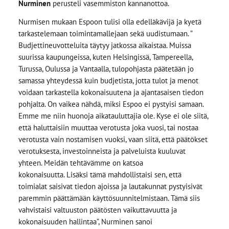
Nurminen
perusteli vasemmiston kannanottoa.
Nurmisen mukaan Espoon tulisi olla edelläkävijä ja kyetä
tarkastelemaan toimintamallejaan sekä uudistumaan. ”
Budjettineuvotteluita täytyy jatkossa aikaistaa. Muissa
suurissa kaupungeissa, kuten Helsingissä, Tampereella,
Turussa, Oulussa ja Vantaalla, tulopohjasta päätetään jo
samassa yhteydessä kuin budjetista, jotta tulot ja menot
voidaan tarkastella kokonaisuutena ja ajantasaisen tiedon
pohjalta. On vaikea nähdä, miksi Espoo ei pystyisi samaan.
Emme me niin huonoja aikatauluttajia ole. Kyse ei ole siitä,
että haluttaisiin muuttaa verotusta joka vuosi, tai nostaa
verotusta vain nostamisen vuoksi, vaan siitä, että päätökset
verotuksesta, investoinneista ja palveluista kuuluvat
yhteen. Meidän tehtävämme on katsoa
kokonaisuutta. Lisäksi tämä mahdollistaisi sen, että
toimialat saisivat tiedon ajoissa ja lautakunnat pystyisivät
paremmin päättämään käyttösuunnitelmistaan. Tämä siis
vahvistaisi valtuuston päätösten vaikuttavuutta ja
kokonaisuuden hallintaa”, Nurminen sanoi