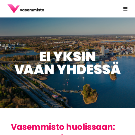
Siirry
Espoon Vasemmisto ry
Haku
sivun
sisältöön
Vasemmisto huolissaan: