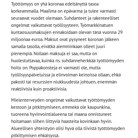
Työttömyys on yhä koronaa edeltänyttä tasoa
korkeammalla. Maailma on epävarma ja tulee varmasti
seuraavat vuodet olemaan. Suhdanteet ja rakenteelliset
ongelmat vaikuttavat työllisyyteen. Työmarkkinatuen
kuntaosuusmaksujen ennakoidaan olevan tänä vuonna 29
miljoonaa euroa. Maksut ovat pysyneet koronan jälkeen
samalla tasolla, eivätkä aiemminkaan olleet juuri
pienempiä. Nollaan maksuja ei saa, mutta on
huolestuttavaa, kuinka ns. suhdanneherkkää työttömyyden
hoito on. Poppakonsteja ei varmasti ole, mutta
työllisyyspalveluissa ja elinvoiman keinoissa ollaan, ehkä
pakosti tai resurssien niukkuudesta johtuen, enemmän
reaktiivisia kuin proaktiivisia.
Mielenterveyden ongelmat vaikuttavat työttömyyden
kestoon ja pitkittymiseen, emmekä ole kaupunkina,
tuoreena hyvinvointialueena tai maana onnistuneet
hoitamaan siihen liittyviä haasteita kovinkaan hyvin.
Alueellisen yhteistyön olisi hyvä olla tiivistä työttömyyden
pitkittymisen ehkäisyssä.