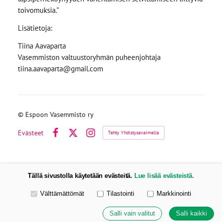
toivomuksia.”
Lisätietoja:
Tiina Aavaparta
Vasemmiston valtuustoryhmän puheenjohtaja
tiina.aavaparta@gmail.com
©
Espoon Vasemmisto ry
Evästeet
Tehty Yhdistysavaimella
Facebook
X
Instagram
Tällä sivustolla käytetään evästeitä.
Lue lisää evästeistä.
Valitse käytettävät evästeet
Välttämättömät
Tilastointi
Markkinointi
Salli vain valitut
Salli kaikki