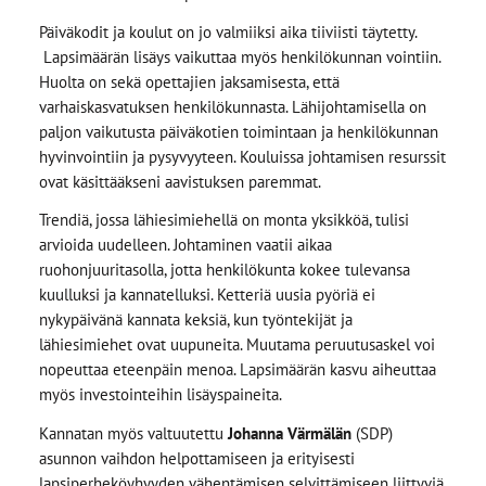
Päiväkodit ja koulut on jo valmiiksi aika tiiviisti täytetty.
Lapsimäärän lisäys vaikuttaa myös henkilökunnan vointiin.
Huolta on sekä opettajien jaksamisesta, että
varhaiskasvatuksen henkilökunnasta. Lähijohtamisella on
paljon vaikutusta päiväkotien toimintaan ja henkilökunnan
hyvinvointiin ja pysyvyyteen. Kouluissa johtamisen resurssit
ovat käsittääkseni aavistuksen paremmat.
Trendiä, jossa lähiesimiehellä on monta yksikköä, tulisi
arvioida uudelleen. Johtaminen vaatii aikaa
ruohonjuuritasolla, jotta henkilökunta kokee tulevansa
kuulluksi ja kannatelluksi. Ketteriä uusia pyöriä ei
nykypäivänä kannata keksiä, kun työntekijät ja
lähiesimiehet ovat uupuneita. Muutama peruutusaskel voi
nopeuttaa eteenpäin menoa. Lapsimäärän kasvu aiheuttaa
myös investointeihin lisäyspaineita.
Kannatan myös valtuutettu
Johanna Värmälän
(SDP)
asunnon vaihdon helpottamiseen ja erityisesti
lapsiperheköyhyyden vähentämisen selvittämiseen liittyviä