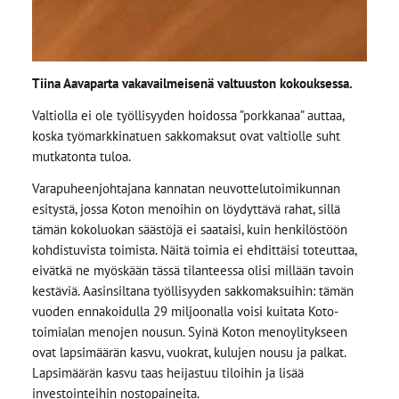
Tiina Aavaparta vakavailmeisenä valtuuston kokouksessa.
Valtiolla ei ole työllisyyden hoidossa ”porkkanaa” auttaa,
koska työmarkkinatuen sakkomaksut ovat valtiolle suht
mutkatonta tuloa.
Varapuheenjohtajana kannatan neuvottelutoimikunnan
esitystä, jossa Koton menoihin on löydyttävä rahat, sillä
tämän kokoluokan säästöjä ei saataisi, kuin henkilöstöön
kohdistuvista toimista. Näitä toimia ei ehdittäisi toteuttaa,
eivätkä ne myöskään tässä tilanteessa olisi millään tavoin
kestäviä. Aasinsiltana työllisyyden sakkomaksuihin: tämän
vuoden ennakoidulla 29 miljoonalla voisi kuitata Koto-
toimialan menojen nousun. Syinä Koton menoylitykseen
ovat lapsimäärän kasvu, vuokrat, kulujen nousu ja palkat.
Lapsimäärän kasvu taas heijastuu tiloihin ja lisää
investointeihin nostopaineita.