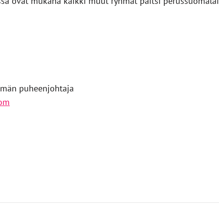
ssa ovat mukana kaikki muut ryhmät paitsi perussuomalai
hmän puheenjohtaja
com