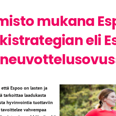
isto mukana Es
istrategian eli 
 neuvottelusovu
 että Espoo on lasten ja
 tarkoittaa laadukasta
ta hyvinvointia tuottaviin
o tavoittelee vahvempaa