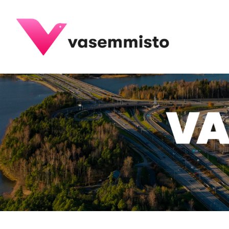
Siirry
sivun
Espoon Vasemmisto ry
sisältöön