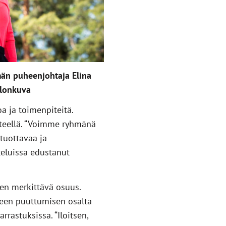
än puheenjohtaja Elina
alonkuva
 ja toimenpiteitä.
teellä. “Voimme ryhmänä
 tuottavaa ja
teluissa edustanut
en merkittävä osuus.
seen puuttumisen osalta
rastuksissa. “Iloitsen,