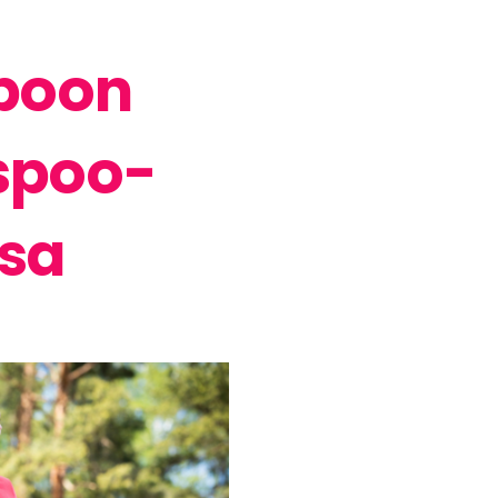
poon
Espoo-
ssa