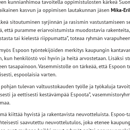
leen kunnianhimoa tavoitella oppimistulosten kärkeä Suom
äaikainen kasvun ja oppimisen lautakunnan jäsen
Mika-Eri
selkeä sitoutuminen syrjinnän ja rasismin vastustamiseen
ä, että puramme eriarvoistumista muodostavia rakenteita, 
stasta tai kielestä riippumatta”, toteaa ryhmän varapuhee
n myös Espoon työntekijöiden merkitys kaupungin kantav
, kun henkilöstö voi hyvin ja heitä arvostetaan. Lisäksi st
een tasapainoon. Vasemmistolle on tärkeää, että Espoon t
isesti, espoolaisia varten.
 pohjan tulevan valtuustokauden työlle ja työkaluja tav
ogisesti ja eettisesti kestävämpää Espoota”, vasemmistory
maa.
ä kiittää hyvistä ja rakentavista neuvotteluista. Espoo-
hteisesti saavutettu neuvottelutulos, joka etenee kaupun