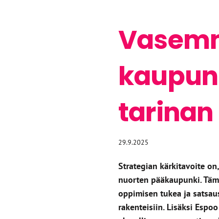
Vasemm
kaupunk
tarinan
29.9.2025
Strategian kärkitavoite on,
nuorten pääkaupunki. Tämä
oppimisen tukea ja satsaus
rakenteisiin. Lisäksi Espo