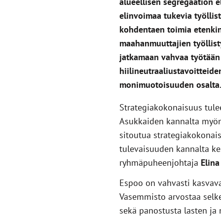
alueellisen segregaation e
elinvoimaa tukevia työllis
kohdentaen toimia etenkin
maahanmuuttajien työllist
jatkamaan vahvaa työtään 
hiilineutraaliustavoitteid
monimuotoisuuden osalta
Strategiakokonaisuus tule
Asukkaiden kannalta myön
sitoutua strategiakokonais
tulevaisuuden kannalta ke
ryhmäpuheenjohtaja
Elina
Espoo on vahvasti kasvava
Vasemmisto arvostaa selke
sekä panostusta lasten ja 