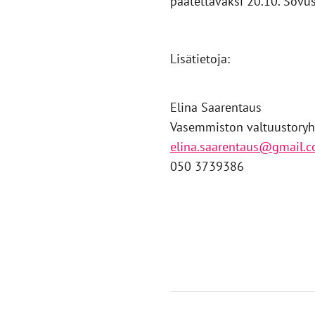
päätettäväksi 20.10. Sovu
Lisätietoja:
Elina Saarentaus
Vasemmiston valtuustory
elina.saarentaus@gmail.
050 3739386