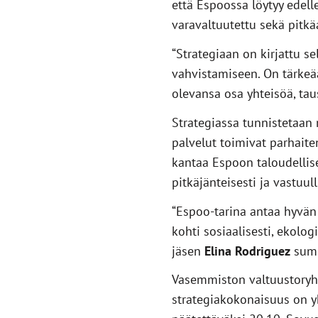
että Espoossa löytyy edel
varavaltuutettu sekä pitk
“Strategiaan on kirjattu 
vahvistamiseen. On tärkeä
olevansa osa yhteisöä, tau
Strategiassa tunnistetaa
palvelut toimivat parhaiten
kantaa Espoon taloudellis
pitkäjänteisesti ja vastuull
“Espoo-tarina antaa hyvän
kohti sosiaalisesti, ekol
jäsen
Elina Rodriguez
sum
Vasemmiston valtuustoryhm
strategiakokonaisuus on y