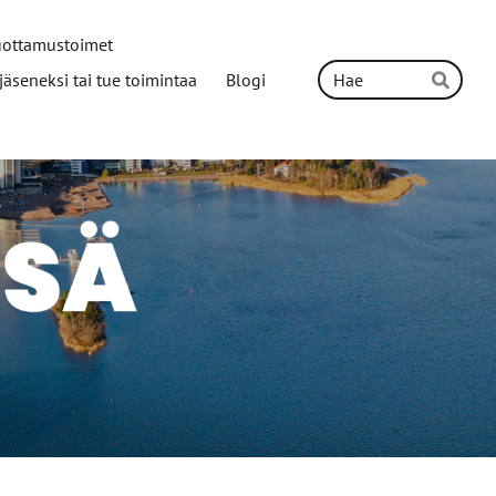
uottamustoimet
Hak
y jäseneksi tai tue toimintaa
Blogi
Hae