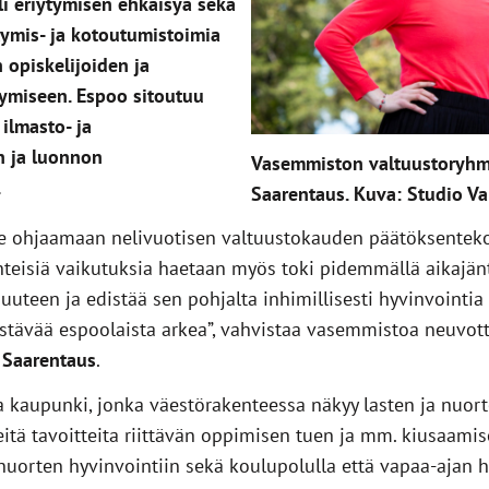
li eriytymisen ehkäisyä sekä
tymis- ja kotoutumistoimia
 opiskelijoiden ja
ymiseen. Espoo sitoutuu
ilmasto- ja
en ja luonnon
Vasemmiston valtuustoryhm
.
Saarentaus. Kuva: Studio V
e ohjaamaan nelivuotisen valtuustokauden päätöksentekoa
teisiä vaikutuksia haetaan myös toki pidemmällä aikajän
uuteen ja edistää sen pohjalta inhimillisesti hyvinvointia
stävää espoolaista arkea”, vahvistaa vasemmistoa neuvot
 Saarentaus
.
 kaupunki, jonka väestörakenteessa näkyy lasten ja nuort
itä tavoitteita riittävän oppimisen tuen ja mm. kiusaami
nuorten hyvinvointiin sekä koulupolulla että vapaa-ajan har