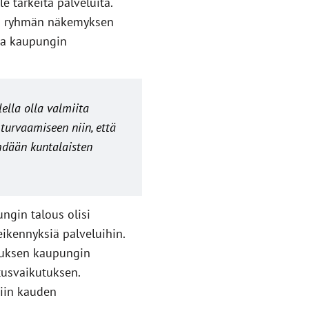
 tärkeitä palveluita.
 ei ryhmän näkemyksen
sua kaupungin
ella olla valmiita
turvaamiseen niin, että
hdään kuntalaisten
ngin talous olisi
ikennyksiä palveluihin.
utuksen kaupungin
tusvaikutuksen.
iin kauden