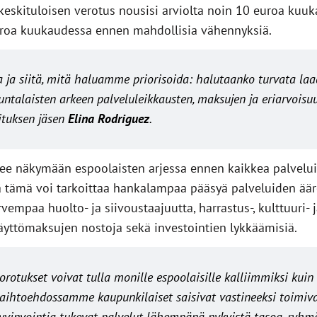
eskituloisen verotus nousisi arviolta noin 10 euroa kuuka
 euroa kuukaudessa ennen mahdollisia vähennyksiä.
a ja siitä, mitä haluamme priorisoida: halutaanko turvata laa
kuntalaisten arkeen palveluleikkausten, maksujen ja eriarvoi
tuksen jäsen
Elina Rodriguez
.
lee näkymään espoolaisten arjessa ennen kaikkea palvelu
ä tämä voi tarkoittaa hankalampaa pääsyä palveluiden ää
arvempaa huolto- ja siivoustaajuutta, harrastus-, kulttuuri- 
käyttömaksujen nostoja sekä investointien lykkäämisiä.
orotukset voivat tulla monille espoolaisille kalliimmiksi k
aihtoehdossamme kaupunkilaiset saisivat vastineeksi toimivat 
hyvinvointia tukevat palvelut lähempänä nykyistä tasoa
, ryhm