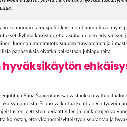
uttaa.
n kaupungin talouspolitiikassa on huomioitava myös pi
kutukset. Ryhmä korostaa, että asuinalueiden eriytymisen j
aminen, luonnon monimuotoisuuden turvaaminen ja ilmasto
allisia panostuksia eivätkä pelkästään juhlapuheita.
hyväksikäytön ehkäisys
johtaja Elina Saarentaus sai vastauksen valtuustoaloit
hkäisyn ohjeista. Espoo vaikuttaa kehittäneen työvoiman
eistusten, eettisten periaatteiden ja hankintojen valvon
tta korostaa, että viranomaisyhteistyön seurantaa ja hyvä