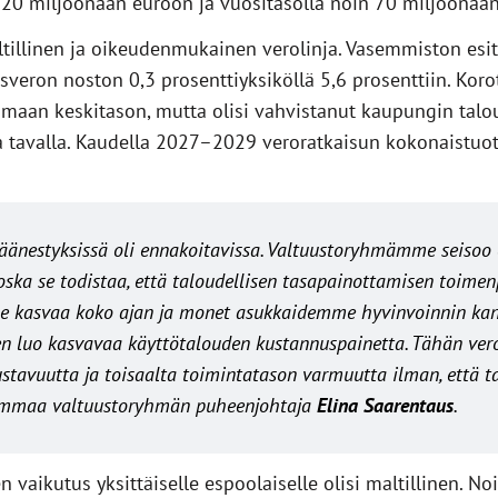
0 miljoonaan euroon ja vuositasolla noin 70 miljoonaan
illinen ja oikeudenmukainen verolinja. Vasemmiston esity
sveron noston 0,3 prosenttiyksiköllä 5,6 prosenttiin. Koro
maan keskitason, mutta olisi vahvistanut kaupungin talout
a tavalla. Kaudella 2027–2029 veroratkaisun kokonaistuott
 äänestyksissä oli ennakoitavissa. Valtuustoryhmämme seisoo
oska se todistaa, että taloudellisen tasapainottamisen toimen
 kasvaa koko ajan ja monet asukkaidemme hyvinvoinnin kan
n luo kasvavaa käyttötalouden kustannuspainetta. Tähän ver
stavuutta ja toisaalta toimintatason varmuutta ilman, että ta
mmaa valtuustoryhmän puheenjohtaja
Elina Saarentaus
.
vaikutus yksittäiselle espoolaiselle olisi maltillinen. N