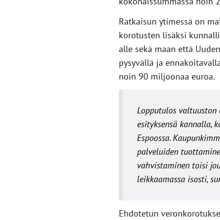
kokonaissummassa noin 22
Ratkaisun ytimessä on malt
korotusten lisäksi kunnalli
alle sekä maan että Uuden
pysyvällä ja ennakoitavall
noin 90 miljoonaa euroa.
Lopputulos valtuuston
esityksensä kannalla, k
Espoossa. Kaupunkimme
palveluiden tuottamine
vahvistaminen toisi jou
leikkaamassa isosti,
su
Ehdotetun veronkorotuksen 