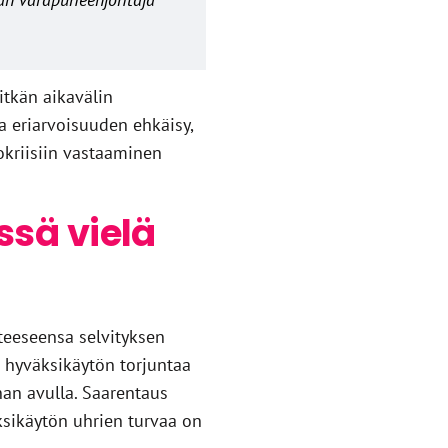
tkän aikavälin
a eriarvoisuuden ehkäisy,
kriisiin vastaaminen
sä vielä
teeseensa selvityksen
 hyväksikäytön torjuntaa
nan avulla. Saarentaus
ksikäytön uhrien turvaa on