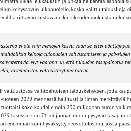
matta liikaa leikkauksiin ja uhkaa heikentää espoolaisille
ellun kehyssovun ulkopuolelle, koska valittu talouslinja
avälillä riittävän kestävää eikä oikeudenmukaista ratkai
steena ei ole vain menojen kasvu, vaan se, ettei päättäjäpuol
ahdollisia keinoja tulopuolen vahvistamiseen ja palvelujen 
 saavutettavia. Nyt vaarana on, että talouden tasapainotus te
ella
, vasemmiston valtuustoryhmä toteaa.
i valtuustossa vaihtoehtoisen talouskehyksen, jolla kaupu
 vuoteen 2029 mennessä hallitusti ja ilman merkittäviä he
a tuottaisi koko kaudelle noin 230 miljoonan euron vaik
 2029 tasossa noin 71 miljoonan euron pysyvän tasapaino
an enemmän kuin hyväksytty neuvottelusopu, jossa pääst