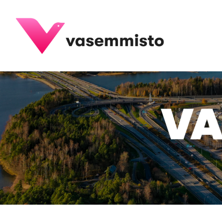
Siirry
sivun
Espoon Vasemmisto ry
sisältöön