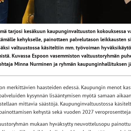
mä tarjosi kesäkuun kaupunginvaltuuston kokouksessa 
tämälle kehykselle, painottaen palvelutason leikkausten s
säksi valtuustossa käsiteltiin mm. työvoiman hyväksikäytö
ämistä. Kuvassa Espoon vasemmiston valtuustoryhmän puhe
ohtaja Minna Nurminen ja ryhmän kaupunginhallituksen jä
on merkittävien haasteiden edessä. Kaupungin menot kas
 palveluiden kysynnän lisääntymisen myötä samaan aikaan
stellaan mittavia säästöjä. Kaupunginvaltuustossa käsite
ainottamisen kehystä sekä vuoden 2027 veroprosentteja
ustoryhmän mukaan hyväksytty neuvottelusopu painottu