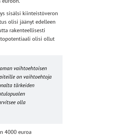
 euroon.
s sisälsi kiinteistöveron
tus olisi jäänyt edelleen
ta rakenteellisesti
opotentiaali olisi ollut
 oman vaihtoehtoisen
piteille on vaihtoehtoja
nalta tärkeiden
otulopuolen
rvitsee olla
oin 4000 euroa