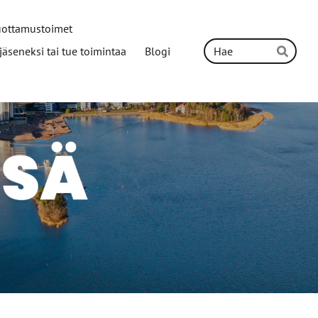
uottamustoimet
Hak
y jäseneksi tai tue toimintaa
Blogi
Hae