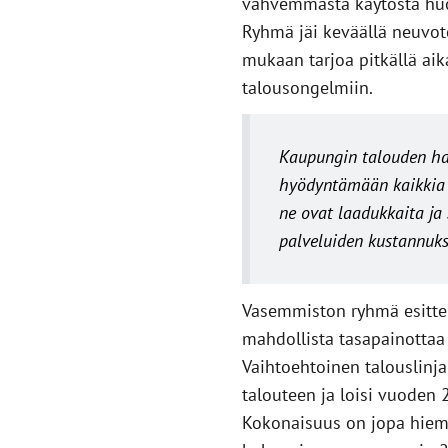
vahvemmasta käytöstä huoli
Ryhmä jäi keväällä neuvot
mukaan tarjoa pitkällä aik
talousongelmiin.
Kaupungin talouden haa
hyödyntämään kaikkia m
ne ovat laadukkaita ja
palveluiden kustannuks
Vasemmiston ryhmä esittel
mahdollista tasapainottaa
Vaihtoehtoinen talouslinj
talouteen ja loisi vuoden
Kokonaisuus on jopa hiem