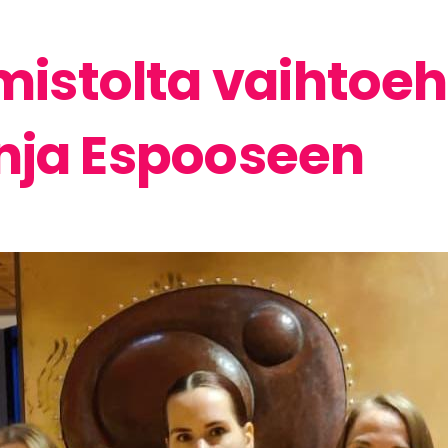
stolta vaihtoeh
inja Espooseen