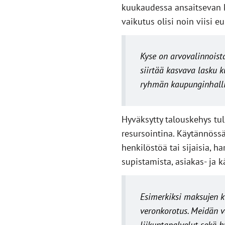
kuukaudessa ansaitsevan k
vaikutus olisi noin viisi
Kyse on arvovalinnoist
siirtää kasvava lasku 
ryhmän kaupunginhalli
Hyväksytty talouskehys tu
resursointina. Käytännöss
henkilöstöä tai sijaisia, h
supistamista, asiakas- ja 
Esimerkiksi maksujen k
veronkorotus. Meidän v
liikuntapalvelut sekä 