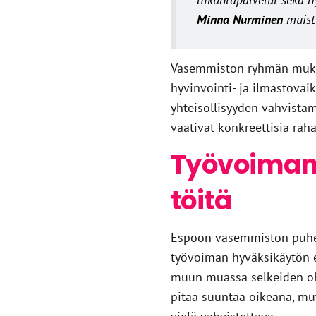
Minna Nurminen
muist
Vasemmiston ryhmän mukaa
hyvinvointi- ja ilmastovai
yhteisöllisyyden vahvist
vaativat konkreettisia rah
Työvoiman 
töitä
Espoon vasemmiston puheen
työvoiman hyväksikäytön e
muun muassa selkeiden ohj
pitää suuntaa oikeana, mu