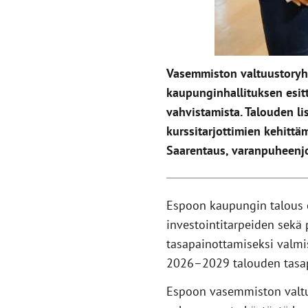
Vasemmiston valtuustoryh
kaupunginhallituksen esit
vahvistamista. Talouden li
kurssitarjottimien kehitt
Saarentaus, varanpuheenj
Espoon kaupungin talous 
investointitarpeiden sekä
tasapainottamiseksi valmi
2026–2029 talouden tasap
Espoon vasemmiston valtu