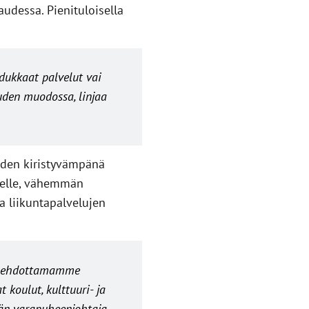
udessa. Pienituloisella
dukkaat palvelut vai
suuden muodossa
, linjaa
iden kiristyvämpänä
relle, vähemmän
ja liikuntapalvelujen
uin ehdottamamme
koulut, kulttuuri- ja
än varapuheenjohtaja