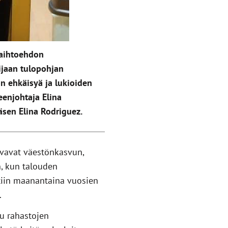
vaihtoehdon
ijaan tulopohjan
n ehkäisyä ja lukioiden
enjohtaja Elina
sen Elina Rodriguez.
vavat väestönkasvun,
, kun talouden
ltiin maanantaina vuosien
.
u rahastojen